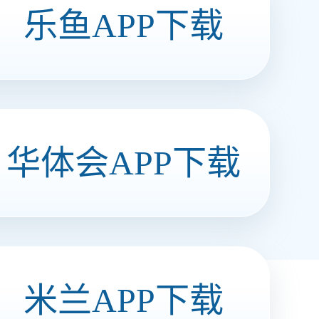
多地备
后台实时记录操作轨迹，支持安全回
溯与违规识别。
老周
四川 · 数据控
台完
赛事分析做得还挺细，想看冷门队
换都
伍的数据这里也有，信息量够，更
新也快。