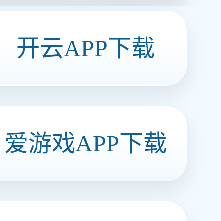
操作安全无忧。
行为审计系统