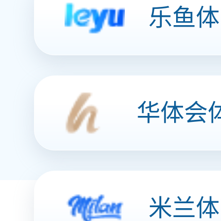
全站部署SSL/TLS协议，实现数据在传
用户
输过程中的有效保护。
王杰
江苏 · 深夜党
常常凌晨看球，华体官网 无论是加
用
载速度还是稳定性都表现不错，没
畅度
有掉线的烦恼。
我