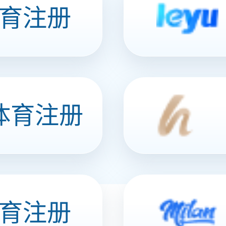
数据与后台管理隔离存储，提升
结合华体官网部署逻辑，建立
敏感信息安全等级。
份体系，降低意外风险。
真实用户怎么说？
这些评价来自各地活跃用户，是平台长期稳定运行的最好证明。
阿斌
小云
广东 · 老用户
北京 · 女球迷
了快三年，从赛事数据到直播流
用手机看球最怕卡顿，这个平
都没掉链子，华体官网 确实是
全没让我失望，数据同步、切
目前最信赖的平台之一。
很顺。