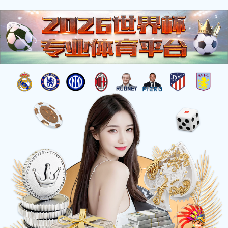
立即注册
华体官网
官网 · 权威体
育数据平台
华体官网 OFFICIAL WEBSITE
自2022年创立以来，
华体官网
致力于为用户提供包括
NBA、英超、欧洲杯、LPL在内的热门赛事直播与数据
服务，广受用户信赖。
立即下载华体官网APP