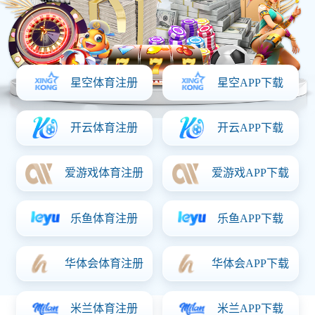
首页
/
体育头条
/ 正文