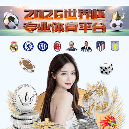
立即注册
华体官网
官网 · 权威体
育数据平台
华体官网 OFFICIAL WEBSITE
自2022年创立以来，
华体官网
致力于为用户提供包括
NBA、英超、欧洲杯、LPL在内的热门赛事直播与数据
服务，广受用户信赖。
立即下载华体官网APP