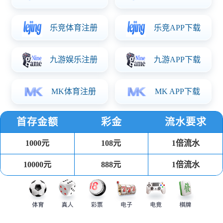
2026-06-08 15:00
73 次阅读
辽宁男篮动态速递！赵继伟杨鸣送祝福，
下赛季分组情况出炉，莫兰德谈判进展不
顺，球队接触2.03前锋
辽宁男篮近期动态不断，从核心球员的场外温情到新
赛季的对手布局，再到引援谈判的曲折进程，这支卫
冕冠军球队的每一步都牵动着球迷的心。赵继伟与主
帅杨鸣连续为退役老将送祝福，展现了球队的人文关
怀；而下赛季CBA分组情况正式出炉，辽宁男篮被分
入竞争激烈的“死亡之组”；与此同时，与功勋外援莫